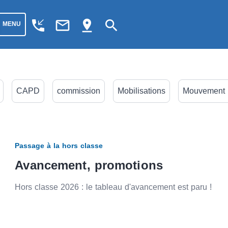
phone_callback
mail_outline
pin_drop
search
MENU
CAPD
commission
Mobilisations
Mouvement i
S et stages
Santé au travail
Passage à la hors classe
Avancement, promotions
Hors classe 2026 : le tableau d'avancement est paru !