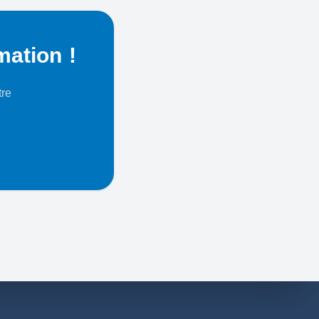
mation !
tre