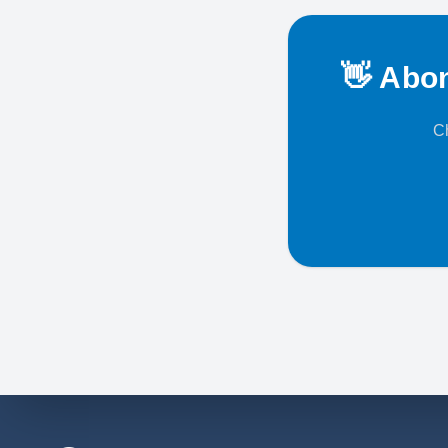
👋 Abon
Ch