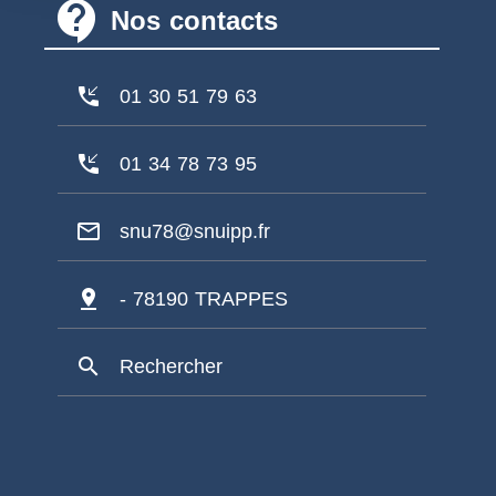
contact_support
Nos contacts
phone_callback
01 30 51 79 63
phone_callback
01 34 78 73 95
mail_outline
snu78@snuipp.fr
pin_drop
- 78190 TRAPPES
search
Rechercher